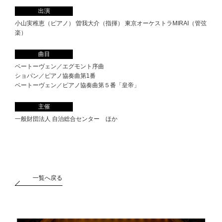
出演
小山実稚恵（ピアノ） 曽我大介（指揮） 東京オーケストラMIRAI（管弦
楽）
曲目
ベートーヴェン／エグモント序曲
ショパン／ピアノ協奏曲第1番
ベートーヴェン／ピアノ協奏曲第５番「皇帝」
主催
一般財団法人 自治総合センター ほか
一覧へ戻る