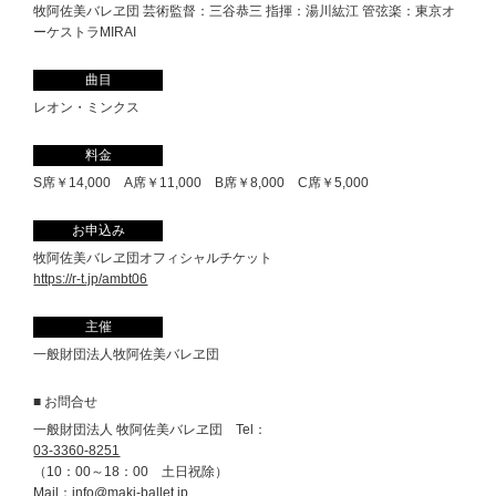
牧阿佐美バレヱ団 芸術監督：三谷恭三 指揮：湯川紘江 管弦楽：東京オ
ーケストラMIRAI
曲目
レオン・ミンクス
料金
S席￥14,000 A席￥11,000 B席￥8,000 C席￥5,000
お申込み
牧阿佐美バレヱ団オフィシャルチケット
https://r-t.jp/ambt06
主催
一般財団法人牧阿佐美バレヱ団
■ お問合せ
一般財団法人 牧阿佐美バレヱ団 Tel：
03-3360-8251
（10：00～18：00 土日祝除）
Mail：
info@maki-ballet.jp