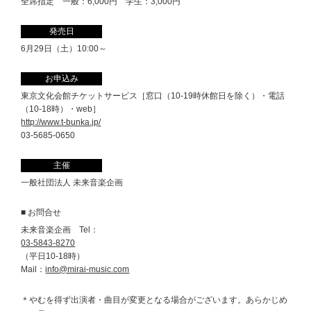
全席指定 一般：6,000円 学生：3,000円
発売日
6月29日（土）10:00～
お申込み
東京文化会館チケットサービス［窓口（10-19時休館日を除く）・電話
（10-18時）・web］
http://www.t-bunka.jp/
03-5685-0650
主催
一般社団法人 未来音楽企画
■ お問合せ
未来音楽企画 Tel：
03-5843-8270
（平日10-18時）
Mail：
info@mirai-music.com
＊やむを得ず出演者・曲目が変更となる場合がございます。あらかじめ