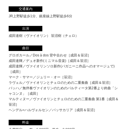
交通案内
JR上野駅徒歩1分、銀座線上野駅徒歩6分
出演
成田達樹（ヴァイオリン） 笹沼樹（チェロ）
曲目
グロボカール／Dos à dos 背中合わせ［成田＆笹沼］
成田達輝／デュオ新作(ミニマル音楽)［成田＆笹沼］
成田達輝／ヴァイオリンソロ新作(パガニーニ作品へのオマージュで)
［成田］
マーク・サマー／ジュリー・オー［笹沼］
ラヴェル／ヴァイオリンとチェロのための二重奏曲［成田＆笹沼］
バッハ／無伴奏ヴァイオリンのためのパルティータ第2番より終曲「シ
ャコンヌ」［成田］
マルティヌー／ヴァイオリンとチェロのための二重奏曲 第1番［成田＆
笹沼］
ヘンデル=ハルヴォルセン／パッサカリア［成田＆笹沼］
料金