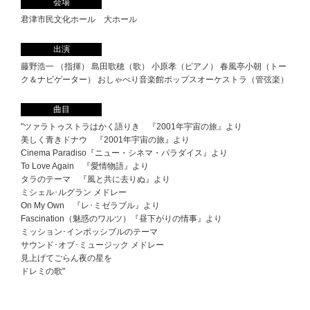
会場
君津市民文化ホール 大ホール
出演
藤野浩一 （指揮） 島田歌穂（歌） 小原孝（ピアノ） 春風亭小朝（トー
ク＆ナビゲーター） おしゃべり音楽館ポップスオーケストラ（管弦楽）
曲目
"ツァラトゥストラはかく語りき 『2001年宇宙の旅』より
美しく青きドナウ 『2001年宇宙の旅』より
Cinema Paradiso『ニュー・シネマ・パラダイス』より
To Love Again 『愛情物語』より
タラのテーマ 『風と共に去りぬ』より
ミシェル･ルグラン メドレー
On My Own 『レ･ミゼラブル』より
Fascination（魅惑のワルツ）『昼下がりの情事』より
ミッション･インポッシブルのテーマ
サウンド･オブ･ミュージック メドレー
見上げてごらん夜の星を
ドレミの歌"