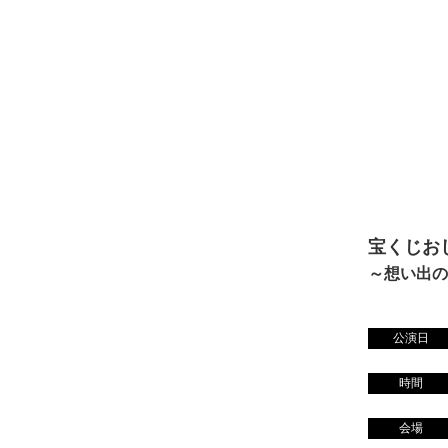
宝くじお
～想い出の
公演日
時間
会場