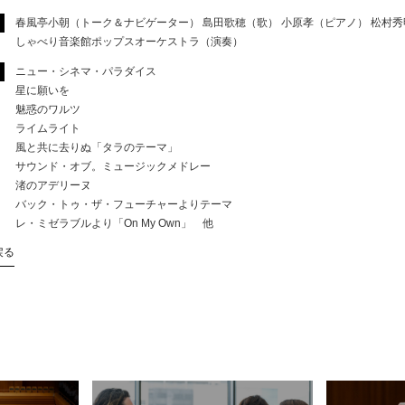
春風亭小朝（トーク＆ナビゲーター） 島田歌穂（歌） 小原孝（ピアノ） 松村秀
しゃべり音楽館ポップスオーケストラ（演奏）
ニュー・シネマ・パラダイス
星に願いを
魅惑のワルツ
ライムライト
風と共に去りぬ「タラのテーマ」
サウンド・オブ。ミュージックメドレー
渚のアデリーヌ
バック・トゥ・ザ・フューチャーよりテーマ
レ・ミゼラブルより「On My Own」 他
戻る