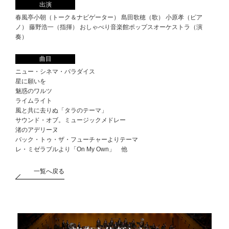
出演
春風亭小朝（トーク＆ナビゲーター） 島田歌穂（歌） 小原孝（ピア
ノ） 藤野浩一（指揮） おしゃべり音楽館ポップスオーケストラ（演
奏）
曲目
ニュー・シネマ・パラダイス
星に願いを
魅惑のワルツ
ライムライト
風と共に去りぬ「タラのテーマ」
サウンド・オブ。ミュージックメドレー
渚のアデリーヌ
バック・トゥ・ザ・フューチャーよりテーマ
レ・ミゼラブルより「On My Own」 他
一覧へ戻る