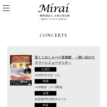
CONCERTS
宝くじおしゃべり音楽館 ～想い出のス
クリーンミュージック～
公演日
2026年9月19日（土）
時間
14:00開演（13:15開場）
会場
多賀城市民会館大ホール
料金