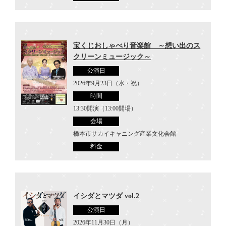
宝くじおしゃべり音楽館 ～想い出のス
クリーンミュージック～
公演日
2026年9月23日（水・祝）
時間
13:30開演（13:00開場）
会場
橋本市サカイキャニング産業文化会館
料金
イシダとマツダ vol.2
公演日
2026年11月30日（月）